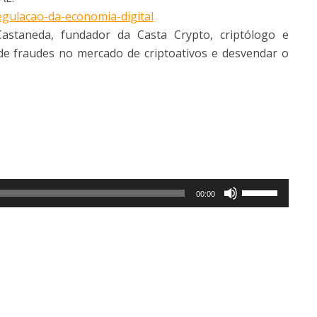
regulacao-da-economia-digital
Castaneda, fundador da Casta Crypto, criptólogo e
s de fraudes no mercado de criptoativos e desvendar o
Use
00:00
as
setas
para
cima
ou
para
baixo