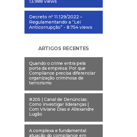
13.988 views
Decreto nº 11.129/2022 –
Regulamentando a “Lei
Anticorrupção”
- 8.754 views
ARTIGOS RECENTES
Quando o crime entra pela
porta da empresa: Por que
Compliance precisa diferenciar
organização criminosa de
terrorismo
#205 | Canal de Denúncias:
Como investigar lideranças |
Com Viviane Dias e Allexandre
Lugão
A complexa e fundamental
atuação do compliance em