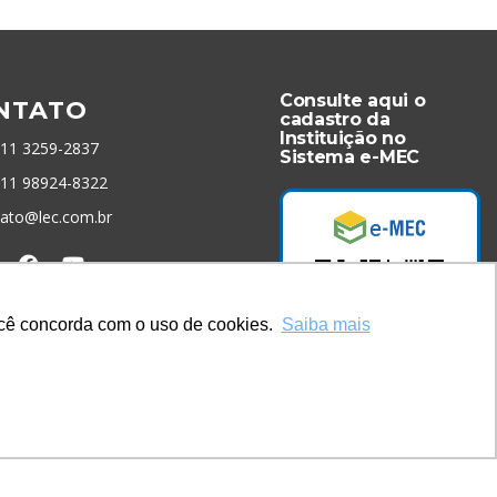
Consulte aqui o
NTATO
cadastro da
Instituição no
 11 3259-2837
Sistema e-MEC
 11 98924-8322
tato@lec.com.br
menta Antifraude
você concorda com o uso de cookies.
Saiba mais
Acesse Já!