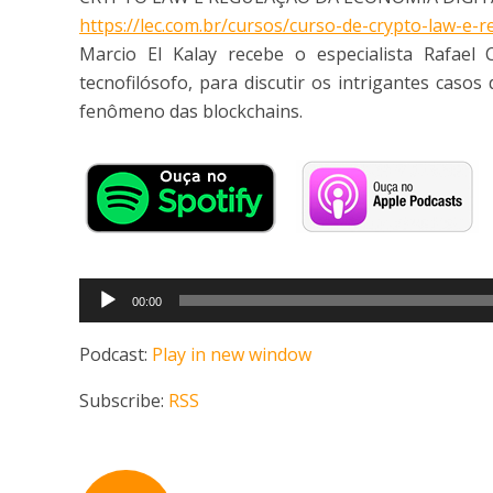
https://lec.com.br/cursos/curso-de-crypto-law-e-
Marcio El Kalay recebe o especialista Rafael 
tecnofilósofo, para discutir os intrigantes caso
fenômeno das blockchains.
Tocador
00:00
de
áudio
Podcast:
Play in new window
Subscribe:
RSS