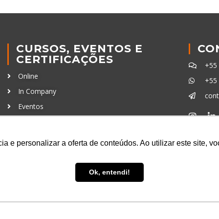
CURSOS, EVENTOS E
CO
CERTIFICAÇÕES
+55
Online
+55
In Company
con
Eventos
Certificações
Ferra
a e personalizar a oferta de conteúdos. Ao utilizar este site, 
Ok, entendi!