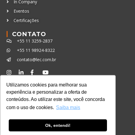
In Company
Eventos
Certificações
CONTATO
+55 11 3259-2837
+55 11 98924-8322
contato@lec.com.br
Ferramenta Antifraude
Utilizamos cookies para melhorar sua
Consulte aqui o cadastro da Instituição no
experiência e personalizar a oferta de
Sistema e-MEC
conteúdos. Ao utilizar este site, você concorda
com o uso de cookies.
Saiba mais
Ok, entendi!