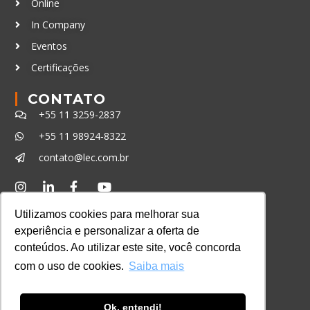
Online
In Company
Eventos
Certificações
CONTATO
+55 11 3259-2837
+55 11 98924-8322
contato@lec.com.br
Ferramenta Antifraude
Utilizamos cookies para melhorar sua
Consulte aqui o cadastro da Instituição no
experiência e personalizar a oferta de
Sistema e-MEC
conteúdos. Ao utilizar este site, você concorda
com o uso de cookies.
Saiba mais
Ok, entendi!