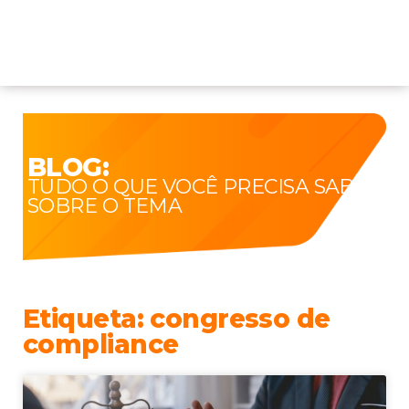
BLOG:
TUDO O QUE VOCÊ PRECISA SABER
SOBRE O TEMA
Etiqueta: congresso de
compliance