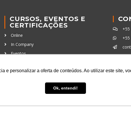
CURSOS, EVENTOS E
CO
CERTIFICAÇÕES
+55
Online
+55
In Company
con
Eventos
Certificações
Ferra
a e personalizar a oferta de conteúdos. Ao utilizar este site, 
Ok, entendi!