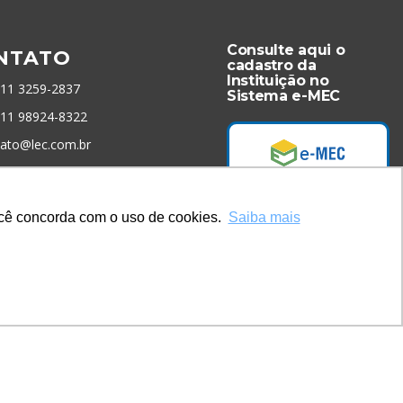
Consulte aqui o
NTATO
cadastro da
Instituição no
 11 3259-2837
Sistema e-MEC
 11 98924-8322
tato@lec.com.br
menta Antifraude
você concorda com o uso de cookies.
Saiba mais
Acesse Já!