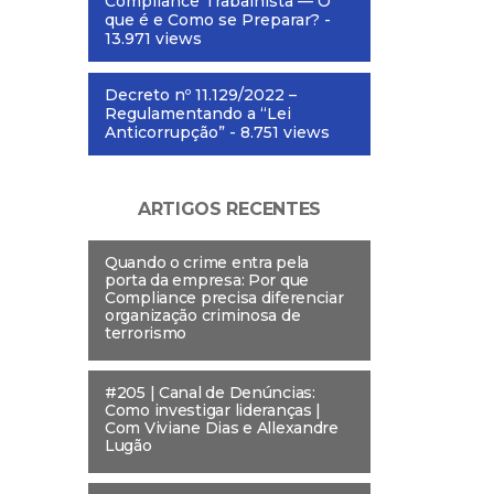
Compliance Trabalhista — O
que é e Como se Preparar?
-
13.971 views
Decreto nº 11.129/2022 –
Regulamentando a “Lei
Anticorrupção”
- 8.751 views
ARTIGOS RECENTES
Quando o crime entra pela
porta da empresa: Por que
Compliance precisa diferenciar
organização criminosa de
terrorismo
#205 | Canal de Denúncias:
Como investigar lideranças |
Com Viviane Dias e Allexandre
Lugão