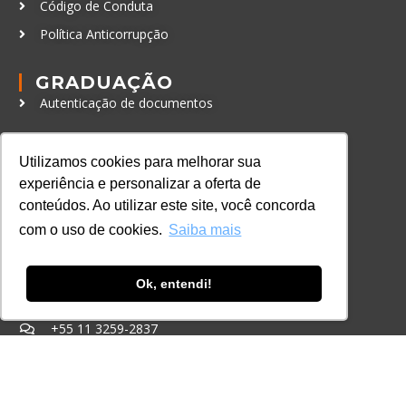
Código de Conduta
Política Anticorrupção
GRADUAÇÃO
Autenticação de documentos
CURSOS, EVENTOS E
CERTIFICAÇÕES
Utilizamos cookies para melhorar sua
Online
experiência e personalizar a oferta de
conteúdos. Ao utilizar este site, você concorda
In Company
com o uso de cookies.
Saiba mais
Eventos
Certificações
Ok, entendi!
CONTATO
+55 11 3259-2837
+55 11 98924-8322
contato@lec.com.br