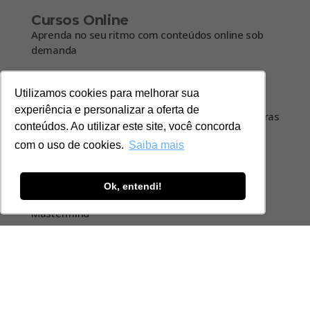
Cursos Online
Aprenda no seu ritmo com conteúdos online sob
demanda
Utilizamos cookies para melhorar sua
Eventos
experiência e personalizar a oferta de
Junte-se a comunidade em experiências inovadoras
conteúdos. Ao utilizar este site, você concorda
e imersivas
com o uso de cookies.
Saiba mais
Livros
Ok, entendi!
Adquira as obras da Coleção Compliance
Mastermind
Certificações
Mostre suas qualificações e explore novas
oportunidades