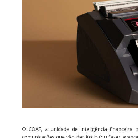
O COAF, a unidade de inteligência financeira
comunicações que vão dar início (ou fazer avança