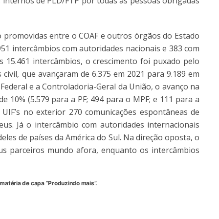
es internos de PLD/FTP por todas as pessoas obrigadas
 promovidas entre o COAF e outros órgãos do Estado
.951 intercâmbios com autoridades nacionais e 383 com
os 15.461 intercâmbios, o crescimento foi puxado pelo
 civil, que avançaram de 6.375 em 2021 para 9.189 em
o Federal e a Controladoria-Geral da União, o avanço na
e 10% (5.579 para a PF; 494 para o MPF; e 111 para a
e UIF’s no exterior 270 comunicações espontâneas de
us. Já o intercâmbio com autoridades internacionais
eles de países da América do Sul. Na direção oposta, o
s parceiros mundo afora, enquanto os intercâmbios
matéria de capa “
Produzindo mais”.