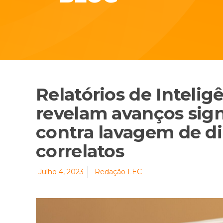
Relatórios de Intelig
revelam avanços signi
contra lavagem de di
correlatos
Julho 4, 2023
Redação LEC