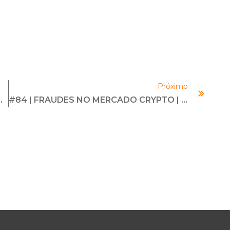
Próximo
 | Com Ney Pereira
#84 | FRAUDES NO MERCADO CRYPTO | Com Rafael Castaneda