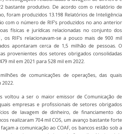
2 bastante produtivo. De acordo com o relatório de
o, foram produzidos 13.198 Relatórios de Inteligência
ção com o número de RIF’s produzidos no ano anterior
 físicas e jurídicas relacionadas no conjunto dos
, os RIF’s relacionavam-se a pouco mais de 900 mil
dados apontaram cerca de 1,5 milhão de pessoas. O
as provenientes dos setores obrigados consolidadas
e 479 mil em 2021 para 528 mil em 2022.
ilhões de comunicações de operações, das quais
m 2022.
os voltou a ser o maior emissor de Comunicação de
uais empresas e profissionais de setores obrigados
cios de lavagem de dinheiro, de financiamento do
ancos realizaram 704 mil COS, um avanço bastante forte
 façam a comunicação ao COAF, os bancos estão sob a