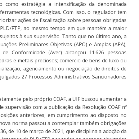
o como estratégia a intensificação da denominada
erramentas tecnológicas. Com isso, o regulador tem
riorizar ações de fiscalização sobre pessoas obrigadas
de PLD/FTP, ao mesmo tempo em que mantém a maior
sujeitos à sua supervisão. Tanto que no último ano, a
guações Preliminares Objetivas (APO) e Amplas (APA),
a de Conformidade (Avec) alcançou 11.626 pessoas
edras e metais preciosos; comércio de bens de luxo ou
cialização, agenciamento ou negociação de direitos de
a julgados 27 Processos Administrativos Sancionadores
retamente pelo próprio COAF, a UIF buscou aumentar a
de supervisão com a publicação da Resolução COAF nº
posições anteriores, em cumprimento ao disposto no
A nova norma passou a contemplar também obrigações
 36, de 10 de março de 2021, que disciplina a adoção da