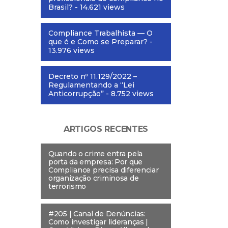
Brasil?
- 14.621 views
Compliance Trabalhista — O
que é e Como se Preparar?
-
13.976 views
Decreto nº 11.129/2022 –
Regulamentando a “Lei
Anticorrupção”
- 8.752 views
ARTIGOS RECENTES
Quando o crime entra pela
porta da empresa: Por que
Compliance precisa diferenciar
organização criminosa de
terrorismo
#205 | Canal de Denúncias:
Como investigar lideranças |