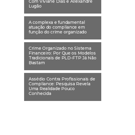
Com Viviane Dias e Allexandre
Lugão
A complexa e fundamental
atuação do compliance em
função do crime organizado
Crime Organizado no Sistema
Financeiro: Por Que os Modelos
Tradicionais de PLD-FTP Já Não
Bastam
Assédio Contra Profissionais de
Compliance: Pesquisa Revela
Uma Realidade Pouco
Conhecida