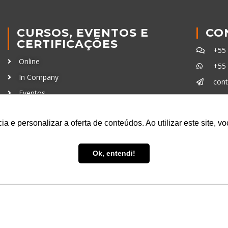
CURSOS, EVENTOS E
CO
CERTIFICAÇÕES
+55
Online
+55
In Company
con
Eventos
Certificações
Ferra
a e personalizar a oferta de conteúdos. Ao utilizar este site, 
Ok, entendi!