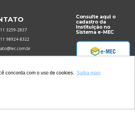
Consulte aqui o
NTATO
cadastro da
Instituição no
 11 3259-2837
Sistema e-MEC
 11 98924-8322
tato@lec.com.br
menta Antifraude
você concorda com o uso de cookies.
Saiba mais
Acesse Já!