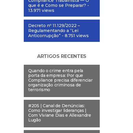
Compliance Trabalhista — O
que é e Como se Preparar?
-
13.971 views
Decreto nº 11.129/2022 –
Regulamentando a “Lei
Anticorrupção”
- 8.751 views
ARTIGOS RECENTES
Quando o crime entra pela
porta da empresa: Por que
Compliance precisa diferenciar
organização criminosa de
terrorismo
#205 | Canal de Denúncias:
Como investigar lideranças |
Com Viviane Dias e Allexandre
Lugão