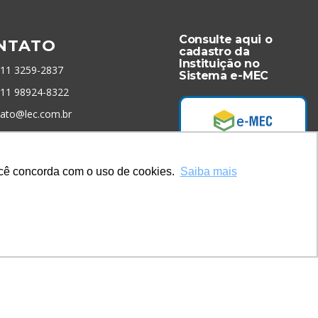
Consulte aqui o
NTATO
cadastro da
Instituição no
 11 3259-2837
Sistema e-MEC
 11 98924-8322
tato@lec.com.br
menta Antifraude
você concorda com o uso de cookies.
Saiba mais
Acesse Já!