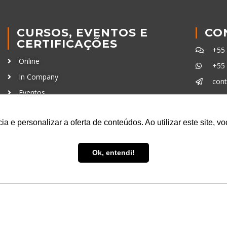
CURSOS, EVENTOS E
CO
CERTIFICAÇÕES
+55
Online
+55
In Company
con
Eventos
Certificações
Ferra
a e personalizar a oferta de conteúdos. Ao utilizar este site, 
Ok, entendi!