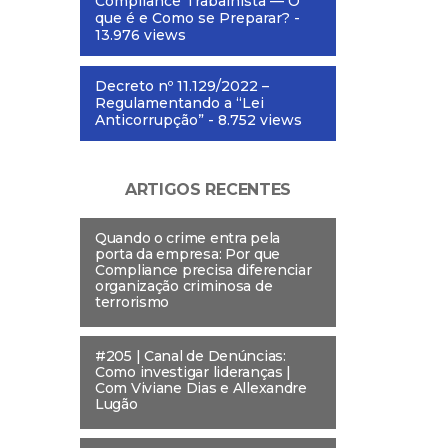
Compliance Trabalhista — O
que é e Como se Preparar?
-
13.976 views
Decreto nº 11.129/2022 –
Regulamentando a “Lei
Anticorrupção”
- 8.752 views
ARTIGOS RECENTES
Quando o crime entra pela
porta da empresa: Por que
Compliance precisa diferenciar
organização criminosa de
terrorismo
#205 | Canal de Denúncias:
Como investigar lideranças |
Com Viviane Dias e Allexandre
Lugão