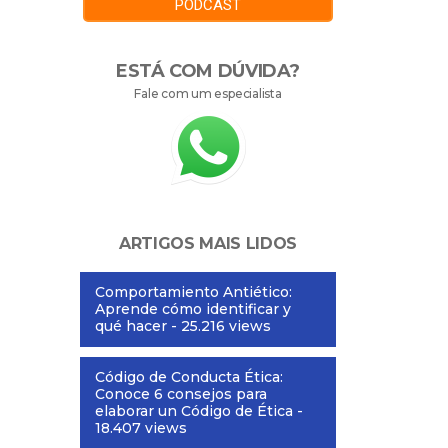
PODCAST
ESTÁ COM DÚVIDA?
Fale com um especialista
ARTIGOS MAIS LIDOS
Comportamiento Antiético:
Aprende cómo identificar y
qué hacer
- 25.216 views
Código de Conducta Ética:
Conoce 6 consejos para
elaborar un Código de Ética
-
18.407 views