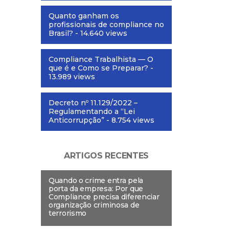
Quanto ganham os
profissionais de compliance no
Brasil?
- 14.640 views
Compliance Trabalhista — O
que é e Como se Preparar?
-
13.989 views
Decreto nº 11.129/2022 –
Regulamentando a “Lei
Anticorrupção”
- 8.754 views
ARTIGOS RECENTES
Quando o crime entra pela
porta da empresa: Por que
Compliance precisa diferenciar
organização criminosa de
terrorismo