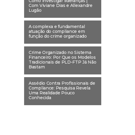
Como investigar lideranças |
Com Viviane Dias e Allexandre
Lugão
A complexa e fundamental
atuação do compliance em
função do crime organizado
Crime Organizado no Sistema
Financeiro: Por Que os Modelos
Tradicionais de PLD-FTP Já Não
Bastam
Assédio Contra Profissionais de
Compliance: Pesquisa Revela
Uma Realidade Pouco
Conhecida