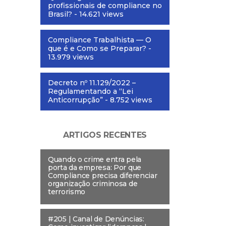
profissionais de compliance no
Brasil?
- 14.621 views
Compliance Trabalhista — O
que é e Como se Preparar?
-
13.979 views
Decreto nº 11.129/2022 –
Regulamentando a “Lei
Anticorrupção”
- 8.752 views
ARTIGOS RECENTES
Quando o crime entra pela
porta da empresa: Por que
Compliance precisa diferenciar
organização criminosa de
terrorismo
#205 | Canal de Denúncias: