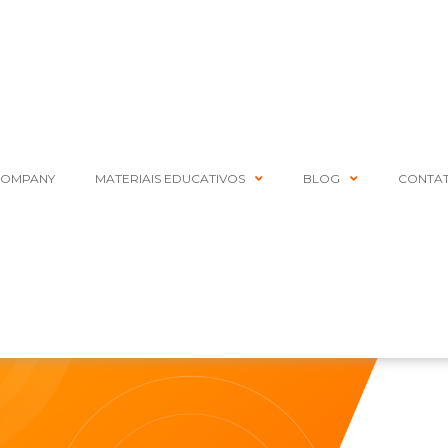
COMPANY
MATERIAIS EDUCATIVOS
BLOG
CONTA