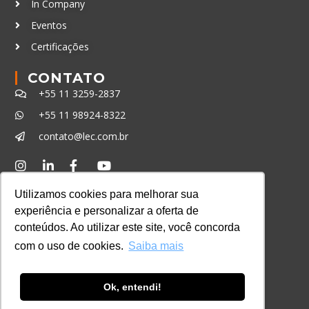
In Company
Eventos
Certificações
CONTATO
+55 11 3259-2837
+55 11 98924-8322
contato@lec.com.br
Ferramenta Antifraude
Utilizamos cookies para melhorar sua
Consulte aqui o cadastro da Instituição no
experiência e personalizar a oferta de
Sistema e-MEC
conteúdos. Ao utilizar este site, você concorda
com o uso de cookies.
Saiba mais
Ok, entendi!