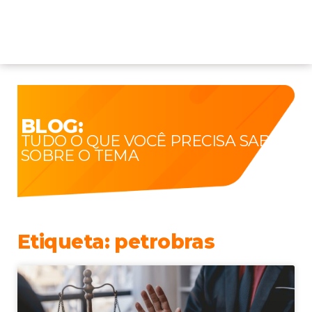
BLOG:
TUDO O QUE VOCÊ PRECISA SABER
SOBRE O TEMA
Etiqueta: petrobras