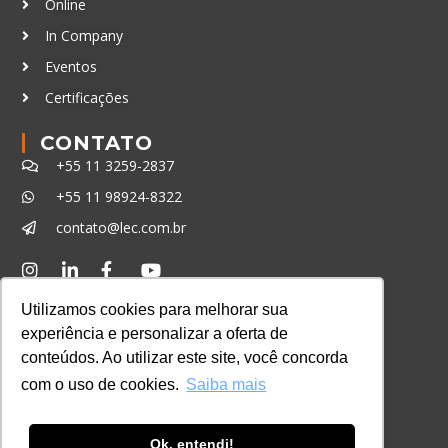
Online
In Company
Eventos
Certificações
CONTATO
+55 11 3259-2837
+55 11 98924-8322
contato@lec.com.br
Ferramenta Antifraude
Utilizamos cookies para melhorar sua
Consulte aqui o cadastro da Instituição no
experiência e personalizar a oferta de
Sistema e-MEC
conteúdos. Ao utilizar este site, você concorda
com o uso de cookies.
Saiba mais
Ok, entendi!