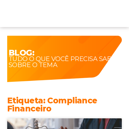
BLOG:
TUDO O QUE VOCÊ PRECISA SABER
SOBRE O TEMA
Etiqueta: Compliance
Financeiro