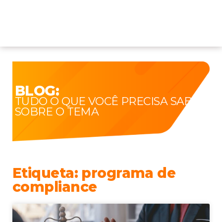
BLOG:
TUDO O QUE VOCÊ PRECISA SABER
SOBRE O TEMA
Etiqueta: programa de
compliance