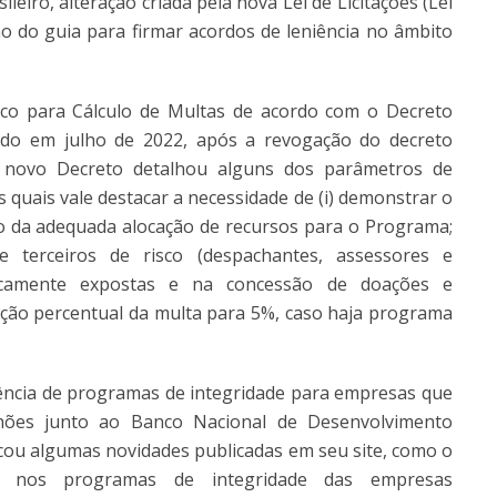
eiro, alteração criada pela nova Lei de Licitações (Lei
ão do guia para firmar acordos de leniência no âmbito
ico para Cálculo de Multas de acordo com o Decreto
ado em julho de 2022, após a revogação do decreto
O novo Decreto detalhou alguns dos parâmetros de
 quais vale destacar a necessidade de (i) demonstrar o
 da adequada alocação de recursos para o Programa;
 terceiros de risco (despachantes, assessores e
iticamente expostas e na concessão de doações e
dução percentual da multa para 5%, caso haja programa
gência de programas de integridade para empresas que
hões junto ao Banco Nacional de Desenvolvimento
tacou algumas novidades publicadas em seu site, como o
s nos programas de integridade das empresas