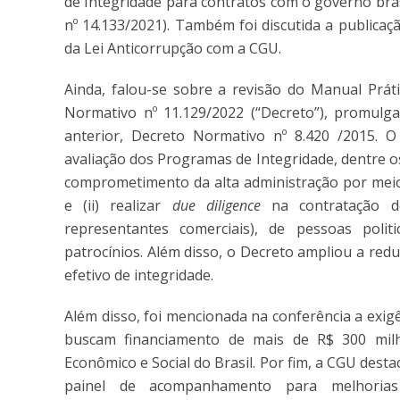
de Integridade para contratos com o governo brasil
nº 14.133/2021). Também foi discutida a publicaç
da Lei Anticorrupção com a CGU.
Ainda, falou-se sobre a revisão do Manual Prát
Normativo nº 11.129/2022 (“Decreto”), promulg
anterior, Decreto Normativo nº 8.420 /2015. 
avaliação dos Programas de Integridade, dentre os
comprometimento da alta administração por meio
e (ii) realizar
due diligence
na contratação de
representantes comerciais), de pessoas pol
patrocínios. Além disso, o Decreto ampliou a re
efetivo de integridade.
Além disso, foi mencionada na conferência a exi
buscam financiamento de mais de R$ 300 mil
Econômico e Social do Brasil. Por fim, a CGU des
painel de acompanhamento para melhoria