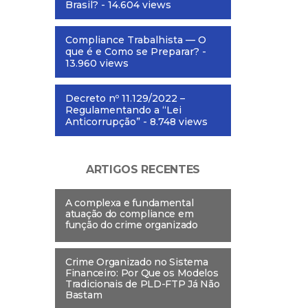
Brasil?
- 14.604 views
Compliance Trabalhista — O
que é e Como se Preparar?
-
13.960 views
Decreto nº 11.129/2022 –
Regulamentando a “Lei
Anticorrupção”
- 8.748 views
ARTIGOS RECENTES
A complexa e fundamental
atuação do compliance em
função do crime organizado
Crime Organizado no Sistema
Financeiro: Por Que os Modelos
Tradicionais de PLD-FTP Já Não
Bastam