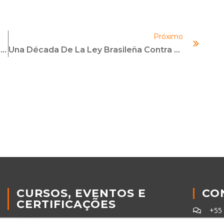
Próximo
A Visão Do Ministro Sobre A Aplicação Da Lei Anticorrupção, Que Faz 10 Anos
Una Década De La Ley Brasileña Contra La Corrupción
CURSOS, EVENTOS E
CO
CERTIFICAÇÕES
+55
Online