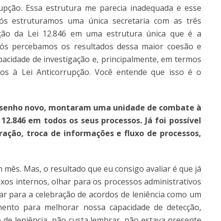
pção. Essa estrutura me parecia inadequada e esse
 Nós estruturamos uma única secretaria com as três
ção da Lei 12.846 em uma estrutura única que é a
 nós percebamos os resultados dessa maior coesão e
acidade de investigação e, principalmente, em termos
ados à Lei Anticorrupção. Você entende que isso é o
desenho novo, montaram uma unidade de combate à
12.846 em todos os seus processos. Já foi possível
ração, troca de informações e fluxo de processos,
mês. Mas, o resultado que eu consigo avaliar é que já
xos internos, olhar para os processos administrativos
har para a celebração de acordos de leniência como um
ento para melhorar nossa capacidade de detecção,
 de leniência, não custa lembrar, não estava presente