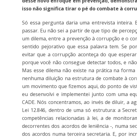
desse novo enfoque em prevenção, demonstrar
isso não significa tirar o pé do combate à corr
Só essa pergunta daria uma entrevista inteira
passar. Eu não sei a partir de que tipo de percep
um dilema, entre a prevenção à corrupção e o co
sentido pejorativo que essa palavra tem. Se por
evitar que a corrupção aconteça do que esperar 
porque você não consegue detectar todos, e nã
Mas esse dilema não existe na prática na forma
nenhuma diluição na estrutura de combate à corr
um movimento que fizemos aqui, do ponto de vist
eu desenvolvi e implementei junto com uma equ
CADE. Nós concentramos, ao invés de diluir, a a
Lei 12.846, dentro de uma só estrutura: a Secre
competências relacionadas à lei, a de monito
decorrentes dos acordos de leniência -, numa secr
dos acordos numa terceira secretaria. E, por inc