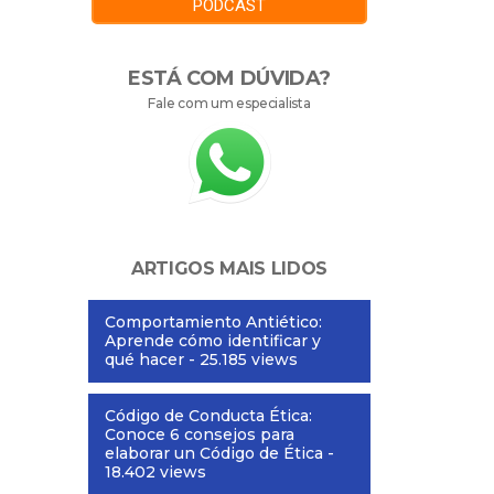
PODCAST
ESTÁ COM DÚVIDA?
Fale com um especialista
ARTIGOS MAIS LIDOS
Comportamiento Antiético:
Aprende cómo identificar y
qué hacer
- 25.185 views
Código de Conducta Ética:
Conoce 6 consejos para
elaborar un Código de Ética
-
18.402 views