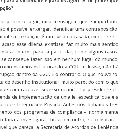
 para a sociedade e para os agentes de poder que
upção?
. Em primeiro lugar, uma mensagem que é importante
ção é possível enxergar, identificar uma contraposição,
mbate à corrupção. É uma visão atrasada, medíocre no
 acaso esse dilema existisse, faz muito mais sentido
ela acontecer para, a partir daí, punir alguns casos,
o se consegue fazer isso em nenhum lugar do mundo.
 como estamos estruturando a CGU. Inclusive, não há
upção dentro da CGU. É o contrário. O que houve foi
a de desenho institucional, muito parecido com o que
ipe com razoável sucesso quando fui presidente do
genda de implementação de uma lei específica, que é a
taria de Integridade Privada. Antes nós tínhamos três
ramento dos programas de compliance – normalmente
etaria; a investigação ficava em outra; e a celebração
rível que pareça, a Secretaria de Acordos de Leniência