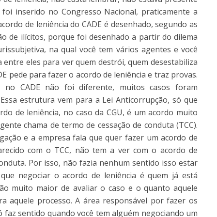
ó foi inserido no Congresso Nacional, praticamente a
 acordo de leniência do CADE é desenhado, segundo as
ão de ilícitos, porque foi desenhado a partir do dilema
urissubjetiva, na qual você tem vários agentes e você
da entre eles para ver quem destrói, quem desestabiliza
E pede para fazer o acordo de leniência e traz provas.
e no CADE não foi diferente, muitos casos foram
 Essa estrutura vem para a Lei Anticorrupção, só que
ordo de leniência, no caso da CGU, é um acordo muito
 gente chama de termo de cessação de conduta (TCC).
tigação e a empresa fala que quer fazer um acordo de
parecido com o TCC, não tem a ver com o acordo de
onduta. Por isso, não fazia nenhum sentido isso estar
ue negociar o acordo de leniência é quem já está
o muito maior de avaliar o caso e o quanto aquele
a aquele processo. A área responsável por fazer os
só faz sentido quando você tem alguém negociando um