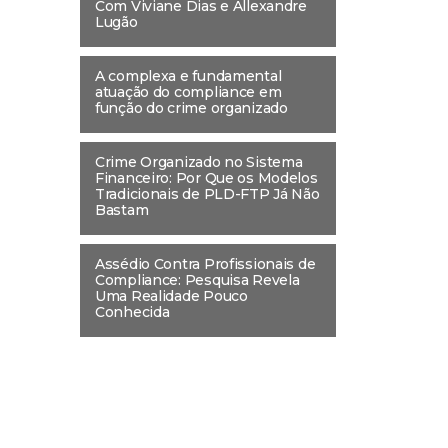
Com Viviane Dias e Allexandre
Lugão
A complexa e fundamental
atuação do compliance em
função do crime organizado
Crime Organizado no Sistema
Financeiro: Por Que os Modelos
Tradicionais de PLD-FTP Já Não
Bastam
Assédio Contra Profissionais de
Compliance: Pesquisa Revela
Uma Realidade Pouco
Conhecida