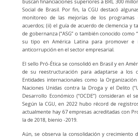
buscan financiaciones superiores a BRL 300 millo
Social de Brasil. Por fin, la CGU destacó algun
monitoreo de las mejorías de los programas 
acuerdos; (ii) el guía de acuerdo de clemencia y t
de gobernanza (“ASG” o también conocido como “ESG
su tipo en América Latina para promover e i
anticorrupción en el sector empresarial.
El sello Pró-Ética se consolidó en Brasil y en Am
de su reestructuración para adaptarse a los c
Entidades internacionales como la Organización 
Naciones Unidas contra la Droga y el Delito (“
Desarrollo Económico (“OCDE”) consideran el sel
Según la CGU, en 2022 hubo récord de registros
actualmente hay 67 empresas acreditadas con Pro-
la de 2018, bienio -2019.
Aún, se observa la consolidación y crecimiento d