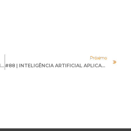
Próximo
Uma Década Da Lei Anticorrupção Brasileira
#88 | INTELIGÊNCIA ARTIFICIAL APLICADA AO COMPLIANCE | Com Mauricio Fiss