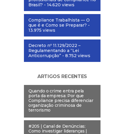
Brasil?
- 14.620 views
Compliance Trabalhista — O
que é e Como se Preparar?
-
13.975 views
Decreto nº 11.129/2022 –
Regulamentando a “Lei
Anticorrupção”
- 8.752 views
ARTIGOS RECENTES
Quando o crime entra pela
porta da empresa: Por que
Compliance precisa diferenciar
organização criminosa de
terrorismo
#205 | Canal de Denúncias:
Como investigar lideranças |