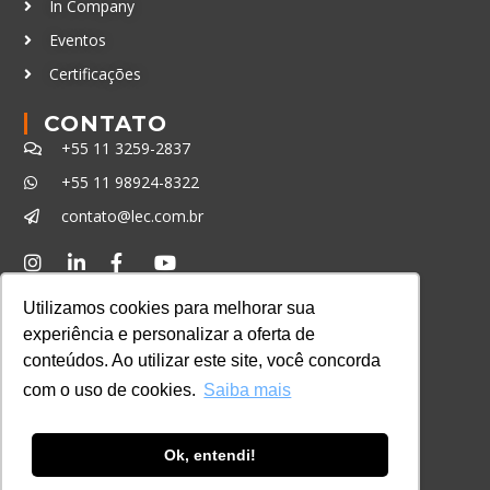
In Company
Eventos
Certificações
CONTATO
+55 11 3259-2837
+55 11 98924-8322
contato@lec.com.br
Ferramenta Antifraude
Utilizamos cookies para melhorar sua
Consulte aqui o cadastro da Instituição no
experiência e personalizar a oferta de
Sistema e-MEC
conteúdos. Ao utilizar este site, você concorda
com o uso de cookies.
Saiba mais
Ok, entendi!