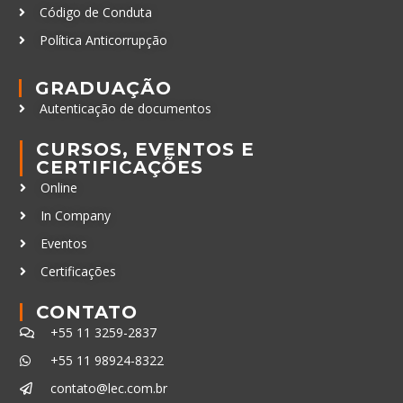
Código de Conduta
Política Anticorrupção
GRADUAÇÃO
Autenticação de documentos
CURSOS, EVENTOS E
CERTIFICAÇÕES
Online
In Company
Eventos
Certificações
CONTATO
+55 11 3259-2837
+55 11 98924-8322
contato@lec.com.br