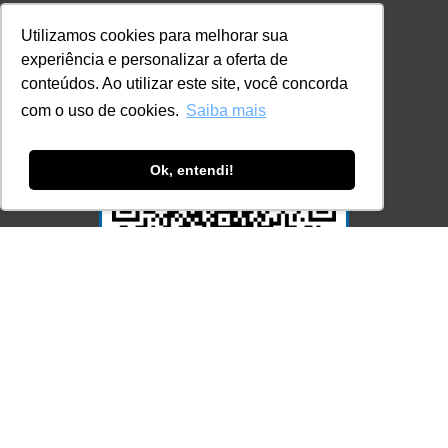
Utilizamos cookies para melhorar sua
Ferramenta Antifraude
experiência e personalizar a oferta de
Consulte aqui o cadastro da Instituição no
conteúdos. Ao utilizar este site, você concorda
Sistema e-MEC
com o uso de cookies.
Saiba mais
Ok, entendi!