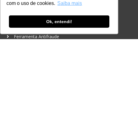
com o uso de cookies.
Saiba mais
+55 11 98924-8322
contato@lec.com.br
Ok, entendi!
Ferramenta Antifraude
Consulte aqui o cadastro da Instituição no
Sistema e-MEC