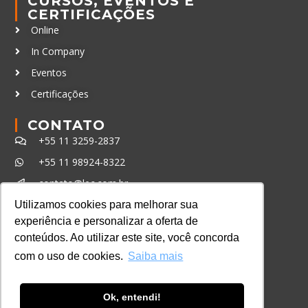
CURSOS, EVENTOS E
CERTIFICAÇÕES
Online
In Company
Eventos
Certificações
CONTATO
+55 11 3259-2837
+55 11 98924-8322
contato@lec.com.br
Utilizamos cookies para melhorar sua
experiência e personalizar a oferta de
Ferramenta Antifraude
conteúdos. Ao utilizar este site, você concorda
Consulte aqui o cadastro da Instituição no
com o uso de cookies.
Saiba mais
Sistema e-MEC
Ok, entendi!