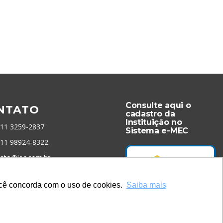
Consulte aqui o
NTATO
cadastro da
Instituição no
 11 3259-2837
Sistema e-MEC
 11 98924-8322
tato@lec.com.br
você concorda com o uso de cookies.
Saiba mais
menta Antifraude