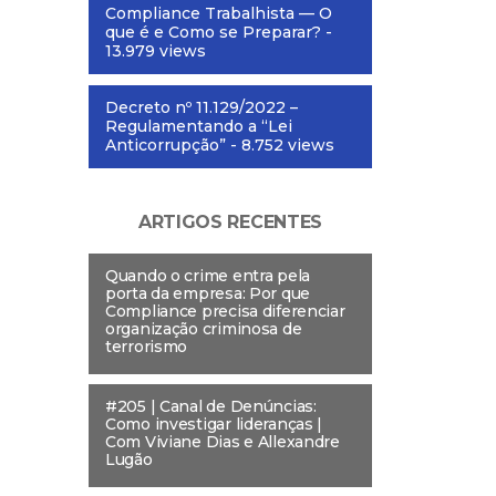
Compliance Trabalhista — O
que é e Como se Preparar?
-
13.979 views
Decreto nº 11.129/2022 –
Regulamentando a “Lei
Anticorrupção”
- 8.752 views
ARTIGOS RECENTES
Quando o crime entra pela
porta da empresa: Por que
Compliance precisa diferenciar
organização criminosa de
terrorismo
#205 | Canal de Denúncias:
Como investigar lideranças |
Com Viviane Dias e Allexandre
Lugão