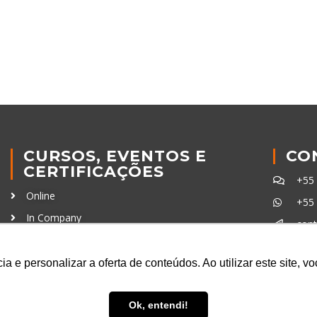
CURSOS, EVENTOS E
CO
CERTIFICAÇÕES
+55
Online
+55
In Company
con
Eventos
Certificações
a e personalizar a oferta de conteúdos. Ao utilizar este site, 
Ferra
Ok, entendi!