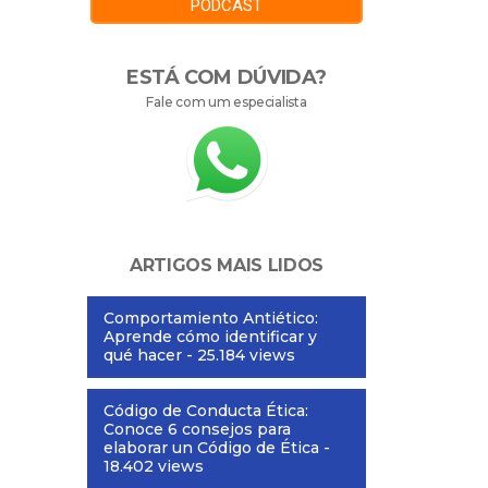
PODCAST
ESTÁ COM DÚVIDA?
Fale com um especialista
ARTIGOS MAIS LIDOS
Comportamiento Antiético:
Aprende cómo identificar y
qué hacer
- 25.184 views
Código de Conducta Ética:
Conoce 6 consejos para
elaborar un Código de Ética
-
18.402 views