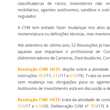
classificadoras de riscos, investidores não r
mobiliários, agentes autônomos, sandbox e outr
regulador.
A CVM tem evitado fazer mudanças nos atos que
nomenclatura ou definições técnicas, mas mantend
Até setembro do último ano, 52 Resoluções já hav
aquelas que impactam o profissional de Com
(Administradores de Carteiras, Distribuidores, C
Resolução CVM 16/21
: dispõe sobre a ativida
Instruções
497
/11,
515
/11 e
610
/19). Trata-se so
sem mudança nas obrigações para os agentes 
Autônomo de Investimento está em discussão e de
Resolução CVM 19/21
:
trata da atividade de cons
592
/17 e
619
/20, Deliberação CVM nº
783
/17). 