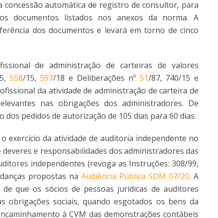
 concessão automática de registro de consultor, para
m os documentos listados nos anexos da norma. A
ferência dos documentos e levará em torno de cinco
issional de administração de carteiras de valores
15,
558
/15,
597
/18 e Deliberações nº
51
/87, 740/15 e
ofissional da atividade de administração de carteira de
relevantes nas obrigações dos administradores. De
 dos pedidos de autorização de 105 dias para 60 dias.
o exercício da atividade de auditoria independente no
e deveres e responsabilidades dos administradores das
ditores independentes (revoga as Instruções: 308/99,
mudanças propostas na
Audiência Pública SDM 07/20
. A
ia de que os sócios de pessoas jurídicas de auditores
as obrigações sociais, quando esgotados os bens da
o encaminhamento à CVM das demonstrações contábeis