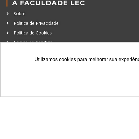
A FACULDADE LEC
Sobre
Política de Privacidade
Política de Cookies
Código de Conduta
Política Anticorrupção
Utilizamos cookies para melhorar sua experiênci
GRADUAÇÃO
Autenticação de documentos
© LEC - Todos os direitos reservados.
| LEC Educação e Pesq