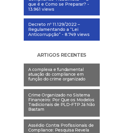
que é e Como se Preparar?
-
13.961 views
Decreto nº 11.129/2022 –
Regulamentando a “Lei
Anticorrupção”
- 8.749 views
ARTIGOS RECENTES
A complexa e fundamental
atuação do compliance em
função do crime organizado
Crime Organizado no Sistema
Financeiro: Por Que os Modelos
Tradicionais de PLD-FTP Já Não
Bastam
Assédio Contra Profissionais de
Compliance: Pesquisa Revela