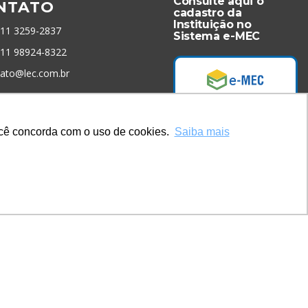
Consulte aqui o
NTATO
cadastro da
Instituição no
 11 3259-2837
Sistema e-MEC
 11 98924-8322
tato@lec.com.br
menta Antifraude
você concorda com o uso de cookies.
Saiba mais
Acesse Já!
* Site by
Mamutt Design