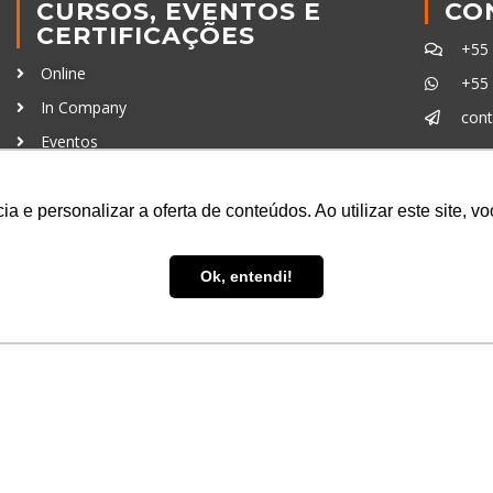
CURSOS, EVENTOS E
CO
CERTIFICAÇÕES
+55
Online
+55
In Company
con
Eventos
Certificações
Ferra
a e personalizar a oferta de conteúdos. Ao utilizar este site, 
Ok, entendi!
uisa LTDA
- CNPJ: 16.457.791/0001-13