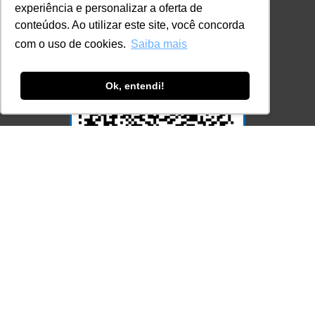
experiência e personalizar a oferta de
conteúdos. Ao utilizar este site, você concorda
com o uso de cookies.
Saiba mais
Ok, entendi!
Acesse Já!
© LEC - Todos os direitos reservados.
| LEC Educação e Pesquisa LTDA
- CNPJ: 16.457.791/0001-13