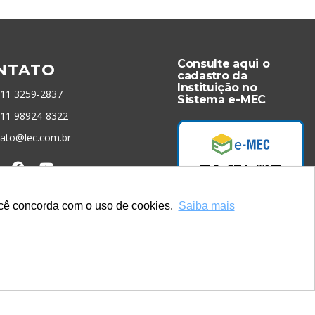
Consulte aqui o
NTATO
cadastro da
Instituição no
 11 3259-2837
Sistema e-MEC
 11 98924-8322
tato@lec.com.br
menta Antifraude
você concorda com o uso de cookies.
Saiba mais
Acesse Já!