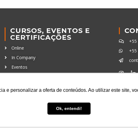
CURSOS, EVENTOS E
CO
CERTIFICAÇÕES
+55
Online
+55
In Company
con
Eventos
Certificações
Ferra
a e personalizar a oferta de conteúdos. Ao utilizar este site, 
Ok, entendi!