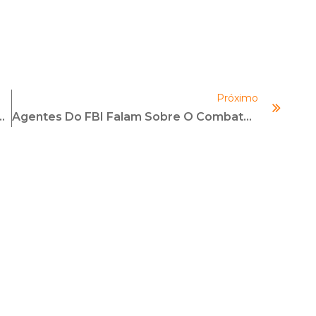
Próximo
lco Do 7º Congresso Internacional De Compliance
Agentes Do FBI Falam Sobre O Combate À Corrupção Na América Latina