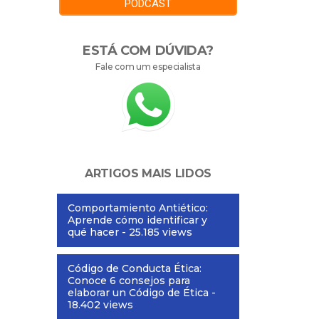
PODCAST
ESTÁ COM DÚVIDA?
Fale com um especialista
ARTIGOS MAIS LIDOS
Comportamiento Antiético:
Aprende cómo identificar y
qué hacer
- 25.185 views
Código de Conducta Ética:
Conoce 6 consejos para
elaborar un Código de Ética
-
18.402 views