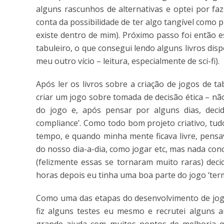
alguns rascunhos de alternativas e optei por fa
conta da possibilidade de ter algo tangível como 
existe dentro de mim). Próximo passo foi então e
tabuleiro, o que consegui lendo alguns livros dis
meu outro vício – leitura, especialmente de sci-fi).
Após ler os livros sobre a criação de jogos de t
criar um jogo sobre tomada de decisão ética – nã
do jogo e, após pensar por alguns dias, dec
compliance’. Como todo bom projeto criativo, tu
tempo, e quando minha mente ficava livre, pens
do nosso dia-a-dia, como jogar etc, mas nada co
(felizmente essas se tornaram muito raras) deci
horas depois eu tinha uma boa parte do jogo ‘ter
Como uma das etapas do desenvolvimento de jogos 
fiz alguns testes eu mesmo e recrutei alguns 