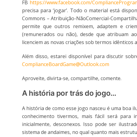
FB
https://www.facebook.com/ComplianceProg
precisa para ‘jogar’. Todo o material está dispo
Commons – Atribuição-NãoComercial-CompartilhaIg
permite que outros remixem, adaptem e criem 
(remunerados ou não), desde que atribuam ao 
licenciem as novas criações sob termos idênticos a 
Além disso, estarei disponível para discutir so
ComplianceBoardGame@Outlook.com
Aproveite, divirta-se, compartilhe, comente.
A história por trás do jogo…
A história de como esse jogo nasceu é uma boa il
conhecimento tivermos, mais fácil será para 
inicialmente, desconexos. Isso pode ser ilust
sistema de andaimes, no qual quanto mais estrutur