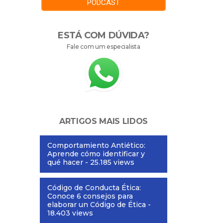
PODCAST
ESTÁ COM DÚVIDA?
Fale com um especialista
ARTIGOS MAIS LIDOS
Comportamiento Antiético:
Aprende cómo identificar y
qué hacer
- 25.185 views
Código de Conducta Ética:
Conoce 6 consejos para
elaborar un Código de Ética
-
18.403 views