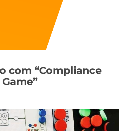
do com “Compliance
d Game”