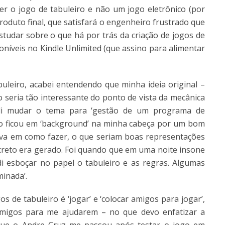
zer o jogo de tabuleiro e não um jogo eletrônico (por
produto final, que satisfará o engenheiro frustrado que
studar sobre o que há por trás da criação de jogos de
poníveis no Kindle Unlimited (que assino para alimentar
abuleiro, acabei entendendo que minha ideia original –
o seria tão interessante do ponto de vista da mecânica
idi mudar o tema para ‘gestão de um programa de
do ficou em ‘background’ na minha cabeça por um bom
ava em como fazer, o que seriam boas representações
ncreto era gerado. Foi quando que em uma noite insone
di esboçar no papel o tabuleiro e as regras. Algumas
minada’.
de tabuleiro é ‘jogar’ e ‘colocar amigos para jogar’,
amigos para me ajudarem – no que devo enfatizar a