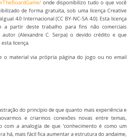
ramTheBoardGame/
onde disponibilizo tudo o que você
nibilizado de forma gratuita, sob uma licença Creative
ual 4.0 Internacional (CC BY-NC-SA 4.0). Esta licença
a partir deste trabalho para fins não comerciais
autor (Alexandre C. Serpa) o devido crédito e que
esta licença.
bre o material via própria página do jogo ou no email
ustração do princípio de que quanto mais experiência e
inovarmos e criarmos conexões novas entre temas,
rado com a analogia de que ‘conhecimento é como um
a há, mais fácil fica aumentar a estrutura do andaime,