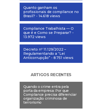
Quanto ganham os
profissionais de compliance no
Brasil?
- 14.618 views
Compliance Trabalhista — O
que é e Como se Preparar?
-
13.972 views
Decreto nº 11.129/2022 –
Regulamentando a “Lei
Anticorrupção”
- 8.751 views
ARTIGOS RECENTES
Quando o crime entra pela
porta da empresa: Por que
Compliance precisa diferenciar
organização criminosa de
terrorismo