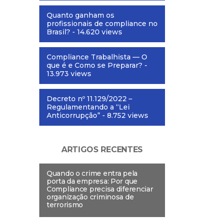
Quanto ganham os
profissionais de compliance no
Brasil?
- 14.620 views
Compliance Trabalhista — O
que é e Como se Preparar?
-
13.973 views
Decreto nº 11.129/2022 –
Regulamentando a “Lei
Anticorrupção”
- 8.752 views
ARTIGOS RECENTES
Quando o crime entra pela
porta da empresa: Por que
Compliance precisa diferenciar
organização criminosa de
terrorismo