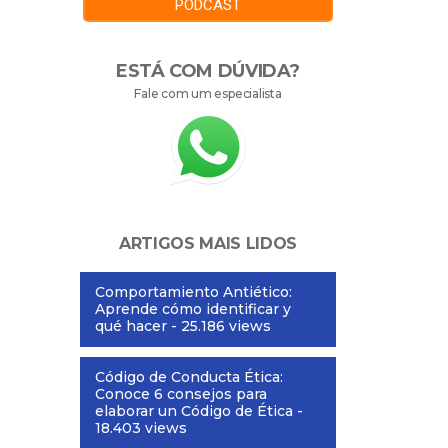
PODCAST
ESTÁ COM DÚVIDA?
Fale com um especialista
ARTIGOS MAIS LIDOS
Comportamiento Antiético:
Aprende cómo identificar y
qué hacer
- 25.186 views
Código de Conducta Ética:
Conoce 6 consejos para
elaborar un Código de Ética
-
18.403 views