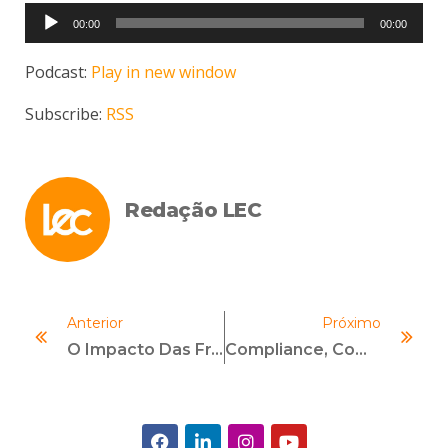
Tocador
00:00
00:00
de
áudio
Podcast:
Play in new window
Subscribe:
RSS
Redação LEC
Anterior
Próximo
O Impacto Das Fraudes Nas Organizações Brasileiras
Compliance, Comunicação E Humanização: Tecnologia Não É Inimiga