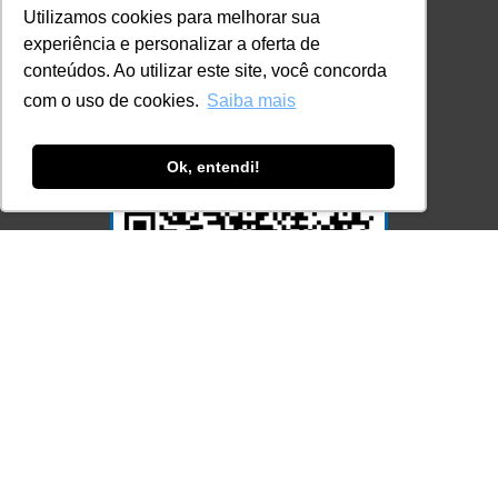
Utilizamos cookies para melhorar sua
experiência e personalizar a oferta de
conteúdos. Ao utilizar este site, você concorda
com o uso de cookies.
Saiba mais
Ok, entendi!
Acesse Já!
© LEC - Todos os direitos reservados.
| LEC Educação e Pesquisa LTDA
- CNPJ: 16.457.791/0001-13
* Site by
Mamutt Design