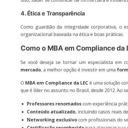
isso, saber se comunicar de forma clara e influenci
4. Ética e Transparência
Como guardião da integridade corporativa, o es
organizacional baseada na ética e boas práticas.
Como o MBA em Compliance da LE
Se você deseja se tornar um especialista em 
mercado
, a melhor opção é investir em uma
form
O
MBA em Compliance da LEC
é uma solução comp
que é líder no assunto no Brasil, desde 2012. Ao se
Professores renomados
com experiência práti
Conteúdo atualizado
, incluindo casos reais 
Networking exclusivo
com profissionais do se
Certificação reconhecida
para alavancar sua c