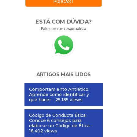
PODCAST
ESTÁ COM DÚVIDA?
Fale com um especialista
ARTIGOS MAIS LIDOS
Comportamiento Antiético:
Aprende cómo identificar y
qué hacer
- 25.185 views
Código de Conducta Ética:
Conoce 6 consejos para
elaborar un Código de Ética
-
18.402 views