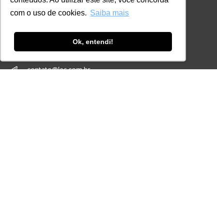
Certificações
com o uso de cookies.
Saiba mais
CONTATO
+55 11 3259-2837
Ok, entendi!
+55 11 98924-8322
contato@lec.com.br
Ferramenta Antifraude
Consulte aqui o cadastro da Instituição no
Sistema e-MEC