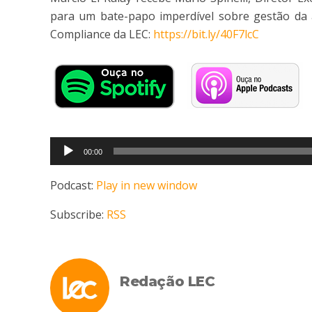
para um bate-papo imperdível sobre gestão da
Compliance da LEC:
https://bit.ly/40F7lcC
Tocador
00:00
de
áudio
Podcast:
Play in new window
Subscribe:
RSS
Redação LEC