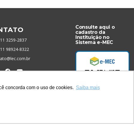
Consulte aqui o
NTATO
cadastro da
Instituição no
 11 3259-2837
Sistema e-MEC
 11 98924-8322
tato@lec.com.br
menta Antifraude
você concorda com o uso de cookies.
Saiba mais
Acesse Já!