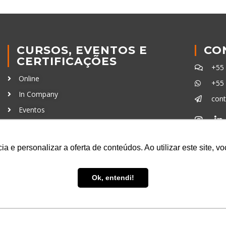
CURSOS, EVENTOS E
CO
CERTIFICAÇÕES
+55
Online
+55
In Company
con
Eventos
Certificações
Ferra
a e personalizar a oferta de conteúdos. Ao utilizar este site, 
Ok, entendi!