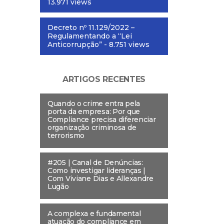
13.971 views
Decreto nº 11.129/2022 –
Regulamentando a “Lei
Anticorrupção”
- 8.751 views
ARTIGOS RECENTES
Quando o crime entra pela
porta da empresa: Por que
Compliance precisa diferenciar
organização criminosa de
terrorismo
#205 | Canal de Denúncias:
Como investigar lideranças |
Com Viviane Dias e Allexandre
Lugão
A complexa e fundamental
atuação do compliance em