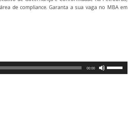
 área de compliance. Garanta a sua vaga no MBA em
Use
00:00
as
setas
para
cima
ou
para
baixo
para
aumentar