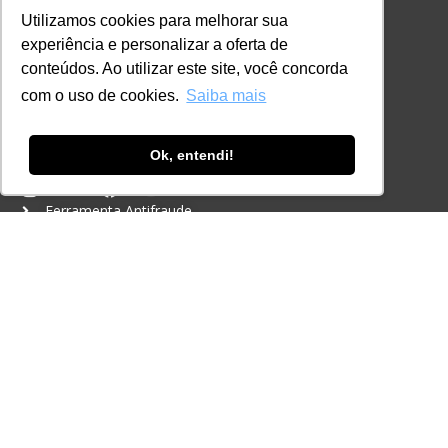
Certificações
Utilizamos cookies para melhorar sua
experiência e personalizar a oferta de
CONTATO
conteúdos. Ao utilizar este site, você concorda
+55 11 3259-2837
com o uso de cookies.
Saiba mais
+55 11 98924-8322
contato@lec.com.br
Ok, entendi!
Ferramenta Antifraude
Consulte aqui o cadastro da Instituição no
Sistema e-MEC