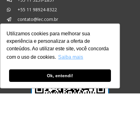
contato@lec.com.br
Ferramenta Antifraude
Utilizamos cookies para melhorar sua
Consulte aqui o cadastro da Instituição no
Sistema e-MEC
experiência e personalizar a oferta de
conteúdos. Ao utilizar este site, você concorda
com o uso de cookies.
Saiba mais
Ok, entendi!