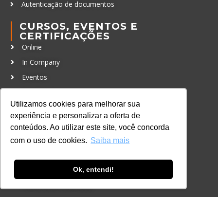
Autenticação de documentos
CURSOS, EVENTOS E
CERTIFICAÇÕES
Online
In Company
Eventos
Certificações
Utilizamos cookies para melhorar sua
CONTATO
experiência e personalizar a oferta de
+55 11 3259-2837
conteúdos. Ao utilizar este site, você concorda
+55 11 98924-8322
com o uso de cookies.
Saiba mais
contato@lec.com.br
Ok, entendi!
Ferramenta Antifraude
Consulte aqui o cadastro da Instituição no
Sistema e-MEC