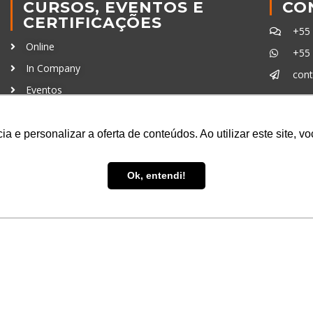
CURSOS, EVENTOS E
CO
CERTIFICAÇÕES
+55
Online
+55
In Company
con
Eventos
Certificações
Ferra
a e personalizar a oferta de conteúdos. Ao utilizar este site, 
Ok, entendi!
uisa LTDA
- CNPJ: 16.457.791/0001-13