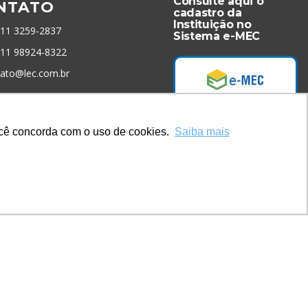
Consulte aqui o
NTATO
cadastro da
Instituição no
 11 3259-2837
Sistema e-MEC
 11 98924-8322
tato@lec.com.br
menta Antifraude
você concorda com o uso de cookies.
Saiba mais
Acesse Já!
* Site by
Mamutt Design