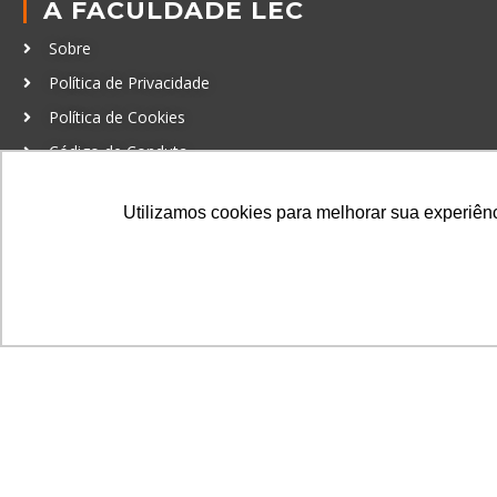
A FACULDADE LEC
Sobre
Política de Privacidade
Política de Cookies
Código de Conduta
Política Anticorrupção
Utilizamos cookies para melhorar sua experiênci
GRADUAÇÃO
Autenticação de documentos
© LEC - Todos os direitos reservados.
| LEC Educação e Pesq