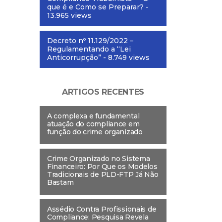
que é e Como se Preparar?
-
13.965 views
Decreto nº 11.129/2022 –
Regulamentando a “Lei
Anticorrupção”
- 8.749 views
ARTIGOS RECENTES
A complexa e fundamental
atuação do compliance em
função do crime organizado
Crime Organizado no Sistema
Financeiro: Por Que os Modelos
Tradicionais de PLD-FTP Já Não
Bastam
Assédio Contra Profissionais de
Compliance: Pesquisa Revela