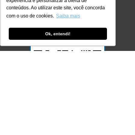
experiência e personalizar a oferta de
Ferramenta Antifraude
conteúdos. Ao utilizar este site, você concorda
com o uso de cookies.
Saiba mais
Consulte aqui o cadastro da Instituição no
Sistema e-MEC
Ok, entendi!
Acesse Já!