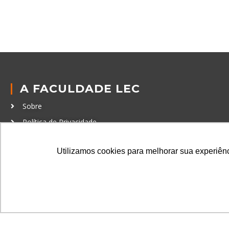
A FACULDADE LEC
Sobre
Política de Privacidade
Política de Cookies
Utilizamos cookies para melhorar sua experiênci
Código de Conduta
Política Anticorrupção
GRADUAÇÃO
Autenticação de documentos