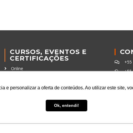
CURSOS, EVENTOS E
CO
CERTIFICAÇÕES
+55
Online
+55
In Company
con
Eventos
a e personalizar a oferta de conteúdos. Ao utilizar este site, 
Certificações
Ferra
Ok, entendi!