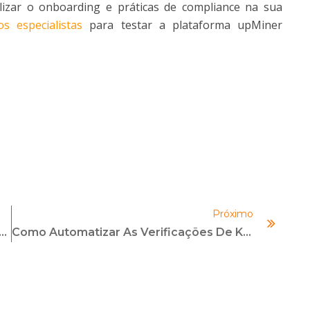
izar o onboarding e práticas de compliance na sua
s especialistas
para testar a plataforma upMiner
Próximo
LUÊNCIA E AUTORIDADE DIGITAL | Com Flávia Gamonar
Como Automatizar As Verificações De Know Your Supplier (KYS)?