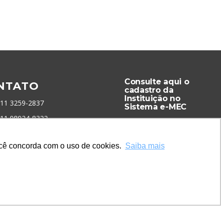
Consulte aqui o
NTATO
cadastro da
Instituição no
 11 3259-2837
Sistema e-MEC
 11 98924-8322
tato@lec.com.br
você concorda com o uso de cookies.
Saiba mais
menta Antifraude