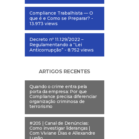
Compliance Trabalhista — O
que é e Como se Preparar?
-
13.973 views
Decreto nº 11.129/2022 –
Regulamentando a “Lei
Anticorrupção”
- 8.752 views
ARTIGOS RECENTES
Quando o crime entra pela
porta da empresa: Por que
Compliance precisa diferenciar
organização criminosa de
terrorismo
#205 | Canal de Denúncias:
Como investigar lideranças |
Com Viviane Dias e Allexandre
Lugão