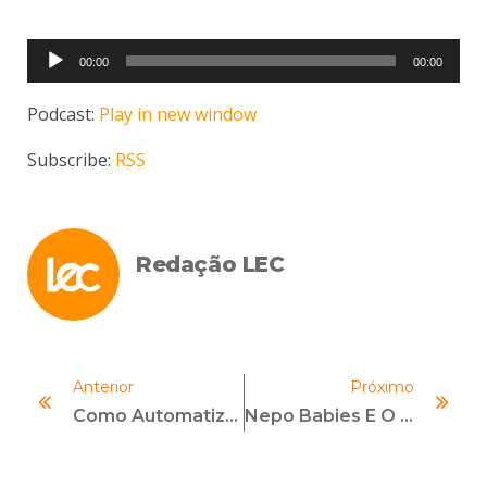
Tocador
00:00
00:00
de
áudio
Podcast:
Play in new window
Subscribe:
RSS
Redação LEC
Anterior
Próximo
Como Automatizar As Verificações De Know Your Supplier (KYS)?
Nepo Babies E O Compliance