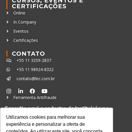
CURSOS, EVENTOS E
CERTIFICAÇÕES
Online
In Company
Eventos
Certificações
CONTATO
+55 11 3259-2837
+55 11 98924-8322
contato@lec.com.br
Ferramenta Antifraude
Consulte aqui o cadastro da Instituição no
Sistema e-MEC
Utilizamos cookies para melhorar sua
experiência e personalizar a oferta de
conteúdos. Ao utilizar este site, você concorda