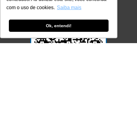
com o uso de cookies.
Saiba mais
Ok, entendi!
Acesse Já!
© LEC - Todos os direitos reservados.
| LEC Educação e Pesquisa LTDA
- CNPJ: 16.457.791/0001-13