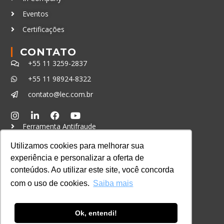
Eventos
Certificações
CONTATO
+55 11 3259-2837
+55 11 98924-8322
contato@lec.com.br
Ferramenta Antifraude
Consulte aqui o cadastro da Instituição no
Utilizamos cookies para melhorar sua
Sistema e-MEC
experiência e personalizar a oferta de
conteúdos. Ao utilizar este site, você concorda
com o uso de cookies.
Saiba mais
Ok, entendi!