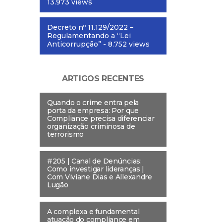
13.973 views
Decreto nº 11.129/2022 –
Regulamentando a “Lei
Anticorrupção”
- 8.752 views
ARTIGOS RECENTES
Quando o crime entra pela
porta da empresa: Por que
Compliance precisa diferenciar
organização criminosa de
terrorismo
#205 | Canal de Denúncias:
Como investigar lideranças |
Com Viviane Dias e Allexandre
Lugão
A complexa e fundamental
atuação do compliance em