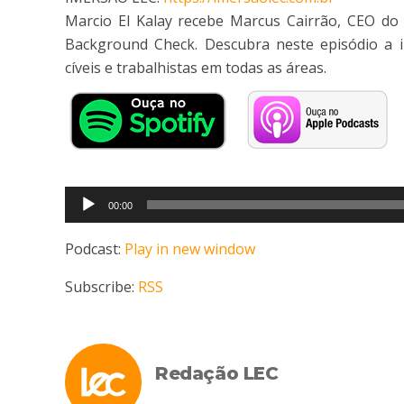
Marcio El Kalay recebe Marcus Cairrão, CEO do
Background Check. Descubra neste episódio a im
cíveis e trabalhistas em todas as áreas.
Tocador
00:00
de
áudio
Podcast:
Play in new window
Subscribe:
RSS
Redação LEC