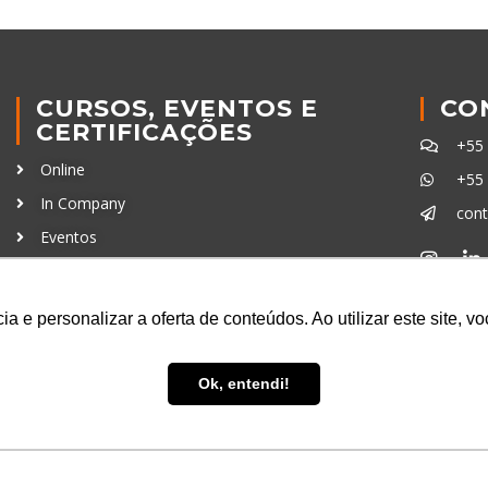
CURSOS, EVENTOS E
CO
CERTIFICAÇÕES
+55
Online
+55
In Company
con
Eventos
Certificações
Ferra
a e personalizar a oferta de conteúdos. Ao utilizar este site, 
Ok, entendi!