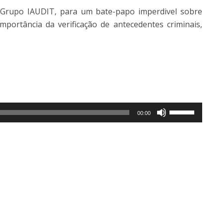
 Grupo IAUDIT, para um bate-papo imperdivel sobre
portância da verificação de antecedentes criminais,
Use
00:00
as
setas
para
cima
ou
para
baixo
para