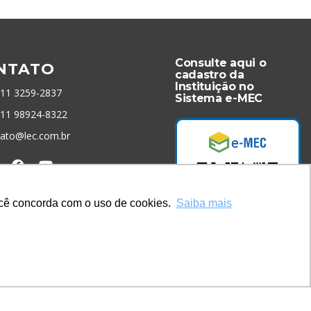
Consulte aqui o
NTATO
cadastro da
Instituição no
 11 3259-2837
Sistema e-MEC
 11 98924-8322
tato@lec.com.br
menta Antifraude
você concorda com o uso de cookies.
Saiba mais
Acesse Já!