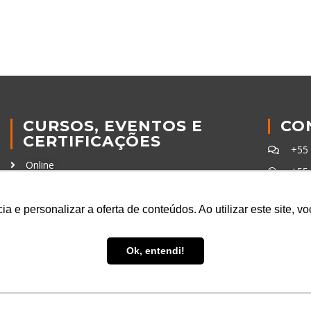
CURSOS, EVENTOS E
CO
CERTIFICAÇÕES
+55
Online
+55
In Company
con
Eventos
a e personalizar a oferta de conteúdos. Ao utilizar este site, 
Certificações
Ferra
Ok, entendi!