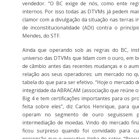
vendedor. “O BC exige de nós, como ente regul
internos. Por isso todas as DTVMs já pedem mais 
clamor com a divulgação da situação nas terras 
de inconstitucionalidade (ADI) contra o princí
Mendes, do STF.
Ainda que operando sob as regras do BC, inst
universo das DTVMs que lidam com o ouro, em b
de câmbio antes das recentes mudanças e o aume
relação aos seus operadores: um mercado no qua
tabela do que para ser efetivo. “Hoje o mercado 
integridade da ABRACAM (associação que reúne o
Big 4 e tem certificações importantes para os pr
feita sobre eles”, diz Carlos Henrique, para 
operam no segmento de ouro seguissem p
intermediação de moedas. Vindo do mercado finan
ficou surpreso quando foi convidado para cu
percepção que o executivo tinha do setor. “Proc