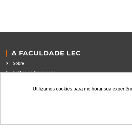
A FACULDADE LEC
Sobre
Política de Privacidade
Política de Cookies
Utilizamos cookies para melhorar sua experiênci
Código de Conduta
Política Anticorrupção
GRADUAÇÃO
Autenticação de documentos