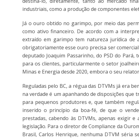
destiná-lo, diretamente, tanto ao mercado fi
industriais, como a produção de componentes elet
Já o ouro obtido no garimpo, por meio das permi
como ativo financeiro. De acordo com a interpre
extraído em garimpo tem natureza jurídica de a
obrigatoriamente esse ouro precisa ser comercia
deputado Joaquim Passarinho, do PSD do Pará, t
para os clientes, particularmente o setor joalhe
Minas e Energia desde 2020, embora o seu relator 
Reguladas pelo BC, a régua das DTVMs já era bem 
na verdade é um apanhando de disposições que t
para pequenos produtores e, que também regula 
inserido o princípio da boa-fé, de que o vend
prestadas, cabendo às DTVMs, apenas exigir e a
legislação. Para o diretor de Compliance da Ouro
Brasil, Carlos Henrique, nenhuma DTVM séria se