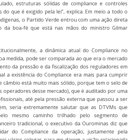
ado, estruturas sólidas de compliance e controles
do que é exigido pela lei”, explica. Em meio a todo o
indígenas, o Partido Verde entrou com uma ação direta
pio da boa-fé que está nas mãos do ministro Gilmar
itucionalmente, a dinâmica atual do Compliance no
oa medida, pode ser comparada ao que era o mercado
nto da pressão e da fiscalização dos reguladores em
l a existência do Compliance era mais para cumprir
de câmbio está muito mais sólido, porque tem o selo de
s operadores desse mercado), que é auditado por uma
ofissionais, até pela pressão externa que passou a ser
quem, seria extremamente salutar que as DTVMs que
elo mesmo caminho trilhado pelo segmento de
ceiro tradicional, o executivo da Ourominas diz que
idar do Compliance da operação, justamente pela
urei vários colegas para me darem a visão relacionada