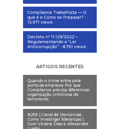
Compliance Trabalhista — O
que é e Como se Preparar?
-
13.971 views
Decreto nº 11.129/2022 –
Regulamentando a “Lei
Anticorrupção”
- 8.751 views
ARTIGOS RECENTES
Quando o crime entra pela
porta da empresa: Por que
Compliance precisa diferenciar
organização criminosa de
terrorismo
#205 | Canal de Denúncias:
Como investigar lideranças |
Com Viviane Dias e Allexandre
Lugão