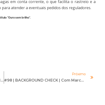
pagas em conta corrente, o que facilita o rastreio e a
 para atender a eventuais pedidos dos reguladores.
ítulo “Ouro sem brilho”
.
Próximo
Consciência, Consistência E Coerência Nas Organizações Engloba ESG Também Nas Reuniões, Eventos E Apoios Corporativos
#98 | BACKGROUND CHECK | Com Marcus Cairrão