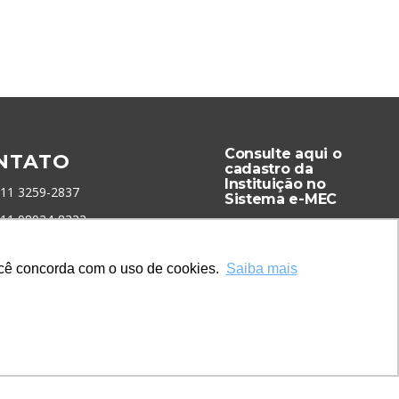
Consulte aqui o
NTATO
cadastro da
Instituição no
 11 3259-2837
Sistema e-MEC
 11 98924-8322
tato@lec.com.br
você concorda com o uso de cookies.
Saiba mais
menta Antifraude