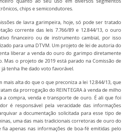
nanceiro quanto ao seu uso em diversos segmentos
rônicos, chips e semicondutores.
ssões de lavra garimpeira, hoje, só pode ser tratado
tação corrente das leis 7.766/89 e 12.844/13, o ouro
tivo financeiro ou de instrumento cambial, por isso
lizado para uma DTVM. Um projeto de lei de autoria do
enta liberar a venda do ouro do garimpo diretamente
iro. Mas o projeto de 2019 está parado na Comissão de
já tenha lhe dado voto favorável.
mais alta do que o que preconiza a lei 12.844/13, que
ratam da prorrogação do REINTEGRA à venda de milho
a compra, venda e transporte de ouro. É ali que foi
edor é responsável pela veracidade das informações
rquivar a documentação solicitada para esse tipo de
minas, uma das mais tradicionais corretoras de ouro do
 fia apenas nas informações de boa-fé emitidas pelo