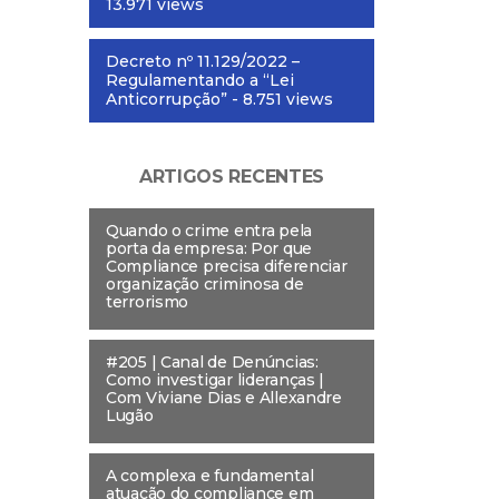
13.971 views
Decreto nº 11.129/2022 –
Regulamentando a “Lei
Anticorrupção”
- 8.751 views
ARTIGOS RECENTES
Quando o crime entra pela
porta da empresa: Por que
Compliance precisa diferenciar
organização criminosa de
terrorismo
#205 | Canal de Denúncias:
Como investigar lideranças |
Com Viviane Dias e Allexandre
Lugão
A complexa e fundamental
atuação do compliance em