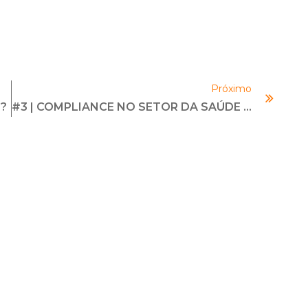
baixo
para
aumentar
ou
diminuir
Próximo
o
?
#3 | COMPLIANCE NO SETOR DA SAÚDE | Com Benny Spiewak
volume.