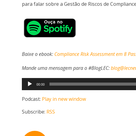
para falar sobre a Gestão de Riscos de Compliance
Baixe o ebook:
Compliance Risk Assessment em 8 Pas
Mande uma mensagem para o #BlogLEC:
blog@lecne
Tocador
00:00
de
áudio
Podcast:
Play in new window
Subscribe:
RSS