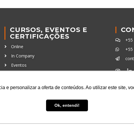
CURSOS, EVENTOS E
CO
CERTIFICAÇÕES
+55
Online
+55
In Company
con
Eventos
Certificações
Ferra
a e personalizar a oferta de conteúdos. Ao utilizar este site, 
Ok, entendi!