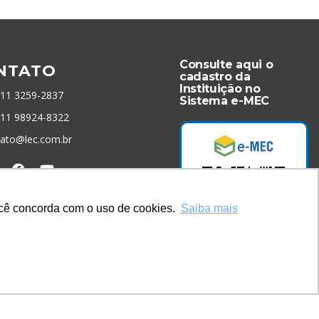
Consulte aqui o
NTATO
cadastro da
Instituição no
 11 3259-2837
Sistema e-MEC
 11 98924-8322
tato@lec.com.br
menta Antifraude
você concorda com o uso de cookies.
Saiba mais
Acesse Já!