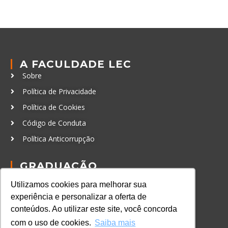
A FACULDADE LEC
Sobre
Política de Privacidade
Política de Cookies
Código de Conduta
Política Anticorrupção
GRADUAÇÃO
Autenticação de documentos
Utilizamos cookies para melhorar sua
experiência e personalizar a oferta de
CURSOS, EVENTOS E
CERTIFICAÇÕES
conteúdos. Ao utilizar este site, você concorda
Online
com o uso de cookies.
Saiba mais