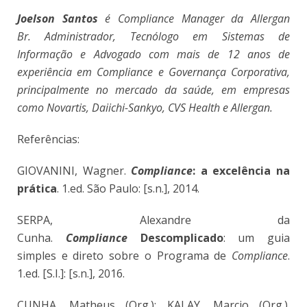
Joelson Santos
é Compliance Manager da Allergan
Br. Administrador, Tecnólogo em Sistemas de
Informação e Advogado com mais de 12 anos de
experiência em Compliance e Governança Corporativa,
principalmente no mercado da saúde, em empresas
como Novartis, Daiichi-Sankyo, CVS Health e Allergan.
Referências:
GIOVANINI, Wagner.
Compliance
: a excelência na
prática
. 1.ed. São Paulo: [s.n.], 2014.
SERPA, Alexandre da
Cunha.
Compliance
Descomplicado
: um guia
simples e direto sobre o Programa de
Compliance
.
1.ed. [S.I.]: [s.n.], 2016.
CUNHA, Matheus (Org.); KALAY, Marcio (Org.).