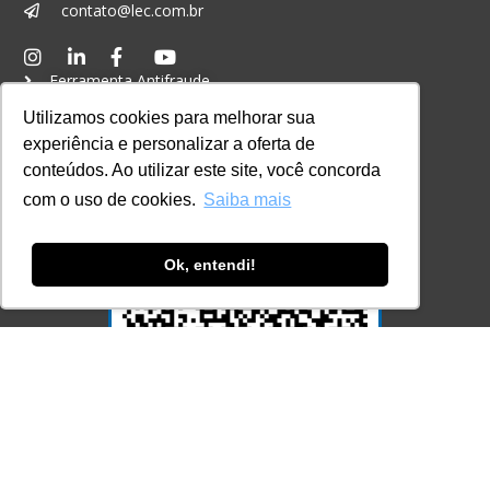
contato@lec.com.br
Ferramenta Antifraude
Utilizamos cookies para melhorar sua
Consulte aqui o cadastro da Instituição no
Sistema e-MEC
experiência e personalizar a oferta de
conteúdos. Ao utilizar este site, você concorda
com o uso de cookies.
Saiba mais
Ok, entendi!