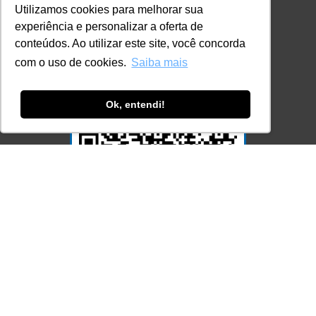
Utilizamos cookies para melhorar sua
experiência e personalizar a oferta de
conteúdos. Ao utilizar este site, você concorda
com o uso de cookies.
Saiba mais
Ok, entendi!
Acesse Já!
© LEC - Todos os direitos reservados.
| LEC Educação e Pesquisa LTDA
- CNPJ: 16.457.791/0001-13
* Site by
Mamutt Design