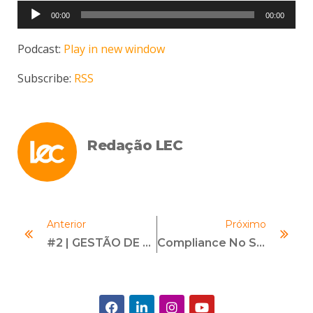
Tocador
00:00
00:00
de
áudio
Podcast:
Play in new window
Subscribe:
RSS
Redação LEC
Anterior
Próximo
#2 | GESTÃO DE RISCOS DE COMPLIANCE | Com Matheus Cunha
Compliance No Setor De Saúde: Entenda A Importância E Como Fazer