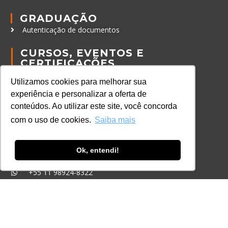
GRADUAÇÃO
Autenticação de documentos
CURSOS, EVENTOS E
CERTIFICAÇÕES
Online
Utilizamos cookies para melhorar sua
In Company
experiência e personalizar a oferta de
Eventos
conteúdos. Ao utilizar este site, você concorda
com o uso de cookies.
Saiba mais
Certificações
CONTATO
Ok, entendi!
+55 11 3259-2837
+55 11 98924-8322
contato@lec.com.br
Ferramenta Antifraude